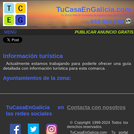
TuCasaEnGalicia.com
Tu Portal Web de Viviendas de alquiler vacacional en Galicia
652 346 270
(+34)
MENÚ
PUBLICAR ANUNCIO GRATIS
Información turística
Actualmente estamos trabajando para poderle ofrecer una guía
detallada con información turística para esta comarca.
Ayuntamientos de la zona:
TuCasaEnGalicia en
Contacta con nosotros
las redes sociales
© Copyright 1999-2024 Todos los
derechos reservados.
TuCasaEnGalicia.com- Tu portal