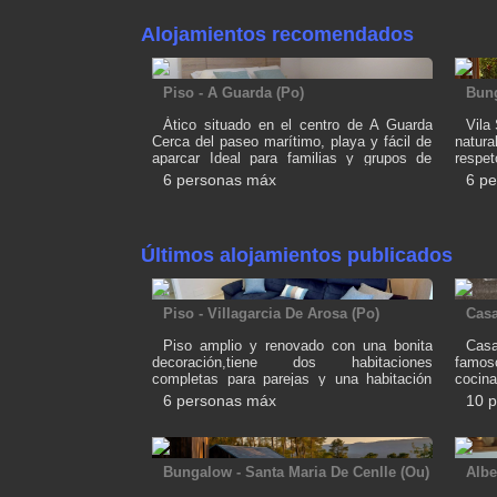
Alojamientos recomendados
Piso - A Guarda (Po)
Bung
Ático situado en el centro de A Guarda
Vila
Cerca del paseo marítimo, playa y fácil de
natur
aparcar Ideal para familias y grupos de
respet
amigos WiFi, cesta de bienvenida, enseres
de nue
6 personas máx
6 p
de baño, menaje y todo lo necesario para
CABA
la mejor estancia que se puede recibir
como l
2 habi
comed
Últimos alojamientos publicados
básica
disfru
piscin
pádel
Piso - Villagarcia De Arosa (Po)
Casa
bbqs,
tiene 
Piso amplio y renovado con una bonita
Casa
casa d
decoración,tiene dos habitaciones
famos
completas para parejas y una habitación
cocin
para dos niños ,también tiene un amplio
,una h
6 personas máx
10 
baño que dispone de un amplio plato de
un ba
ducha y una bañera de hidromasaje la
planta
cocina, aunque no es muy grande es
ampli
cómoda y habilitada con todo los necesario
dos 
Bungalow - Santa Maria De Cenlle (Ou)
Albe
y disponemos de un gran salón con un
bañera
sofá grande y cómodo paea poder ver
parrill