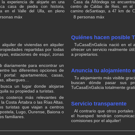
 la experiencia de alojarte en una
Casa da Alfóndega se encuentra
tica casa de piedra con historia,
centro de Caldas de Reis, en el
da en el Valle del Ulla, en pleno
camino deSantiago, a 47 km de Ca
 de Santiago (Vía de la Plata), a tan
de Santiago de Compostela, a 15
ersonas máx
8 personas máx
 17 minutos de Santiago de
Isla de Cortegada y a 30 km de Es
stela. Déjate envolver por la
de tren de Pontevedra, y ofrece pati
ilidad de la aldea, la belleza del río
alojamiento ofrece parking privado 
un sinfín de actividades al aire libre:
wifi gratis y acceso a un balc
Quiénes hacen posible 
rismo, pesca, rafting, paseos en
apartamento cuenta con terraza y v
o vistas unad espectaculares desde
la ciudad, y dispone de 4 dormitori
alquiler de viviendas en alquiler
TuCasaEnGalicia nació en el 
rador de Gundián. Un rincón único
sala de estar, TV de pantalla pla
propiedades repartidas por todas
ofrecer un servicio realmente útil
tradición, naturaleza y aventura se
cocina equipada con nevera y horn
layas, estaciones de esquí, zonas
a propietarios.
tran.
baños con ducha. Hay toallas y r
cama en el apartamento.
eb diariamente para encontrar un
Anuncia tu alojamiento 
ntre las diferentes opciones de
 portal: apartamentos, casas,
Tu alojamiento más visible gra
llas, albergues…
buscan dónde pasar sus pró
 busca un lugar donde alojarse
TuCasaEnGalicia totalmente gratis
uila su propiedad a turistas.
cos costeros más relevantes de
la Costa Ártabra o las Rías Altas.
Servicio transparente
s turistas que viajan a centros
Al contrario que otros portale
ostela, Lugo, Ourense, Baiona o
el huesped tendrán comunicac
s familiares.
comisiones por el alquiler!