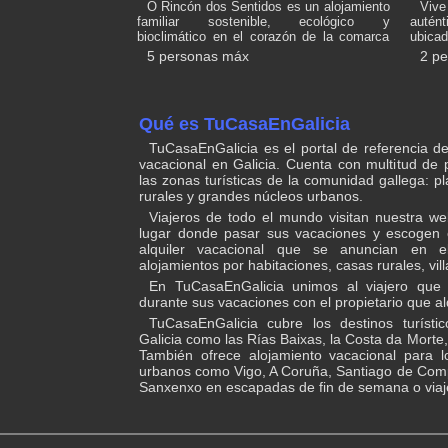
O Rincón dos Sentidos es un alojamiento
Vive
todas las series y películas en una gran
familiar sostenible, ecológico y
autén
pantalla plana,con Neflix y Amazom
bioclimático en el corazón de la comarca
ubica
prime,también dispone de una terracita con
del Ribeiro. Ofrecemos desconexión, cielos
Camino
5 personas máx
2 p
césped artificial para comer al aire libre o
estrellados, rutas de senderismo, una
solo
descansar tomando el sol
piscina ecológica y la seguridad de que tu
Compo
tiempo libre está bien invertido. Es viajar y
tranqu
potenciar la economía local, colaborar con
Ulla y 
Qué es TuCasaEnGalicia
las familias de la zona consumiendo
sende
productos de kilómetro 0 y convivir por
canoa 
TuCasaEnGalicia es el portal de referencia de 
unos días en unas cabañas sostenibles
el mi
vacacional en Galicia. Cuenta con multitud de 
que se integran a la perfección en el
donde 
las zonas turísticas de la comunidad gallega: p
paisaje de la vasta naturaleza de Cenlle,
encuen
rurales y grandes núcleos urbanos.
Ourense. CA-OR-129
Viajeros de todo el mundo visitan nuestra w
lugar donde pasar sus vacaciones y escogen e
alquiler vacacional que se anuncian en el
alojamientos por habitaciones, casas rurales, vi
En TuCasaEnGalicia unimos al viajero que
durante sus vacaciones con el propietario que alq
TuCasaEnGalicia cubre los destinos turísti
Galicia como las Rías Baixas, la Costa da Morte, 
También ofrece alojamiento vacacional para lo
urbanos como Vigo, A Coruña, Santiago de Comp
Sanxenxo en escapadas de fin de semana o viaje