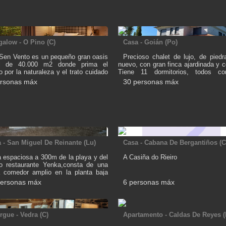
alow - O Pino (C)
Casa - Goián (Po)
 Sen Vento es un pequeño gran oasis
Precioso chalet de lujo, de pied
al de 40.000 m2 donde prima el
nuevo, con gran finca ajardinada y c
o por la naturaleza y el trato cuidado
Tiene 11 dormitorios, todos c
stros clientes. Aquí encontrarás 5
armario empotrado, colchones de ca
ersonas máx
30 personas máx
ÑITAS ENTRE LOS ÁRBOLES,
con calefacción (9 de ellos con cu
a Cabaña de los Carballos, que tiene
baño). Salón enorme. Cocina 
taciones, terraza con jacuzzi, salón-
totalmente equipada con micro
or (con sofá cama doble), cocina
lavavajillas e incluso dos frigos
 y baño. Además, en la finca podrás
Mucho jardín disponible, terrazas, 
tar de zonas chill out, chiringuito,
sillas de exterior, barbacoa de pied
a exterior, cancha de mini-basket,
mucho sitio de aparcamiento (cabe
, cama elástica para los peques,
10 turismos). Tiene una piscina 
 - San Miguel De Reinante (Lu)
Casa - Cabana De Bergantiños (C
 ecoparque y ecohuerto. La finca
-12m x 5,5m- en la propia parcela
también 2 grandes villas y a 700 m. 1
piscina de poca profundidad para 
 espaciosa a 300m de la playa y del
A Casiña do Rieiro
e labranza restaurada.
ambas valladas, con ducha d
o restaurante Yenka,consta de una
caliente y amplio solarium de pied
a comedor amplio en la planta baja
también una pequeña casita de inv
abitación con cama de matrimonio y
personas máx
6 personas máx
que se abriría en caso de grupos 
ño con plato de ducha en la misma
de 22-23 personas, con capacidad d
,en la superior tiene 4 habitaciones
7 personas más.
as con tres camas de matrimonio y
de 90, un cuarto de baño con
rgue - Vedra (C)
Apartamento - Caldas De Reyes (
,desde la parcela de ve el mar ,tiene
a fuera y amplio terreno para aparcar .