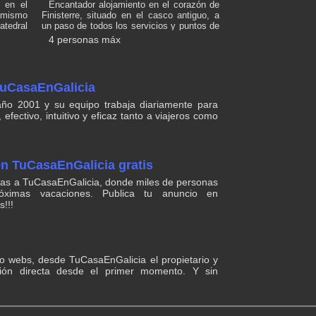
 en el
Encantador alojamiento en el corazón de
(para niños pequeños), con mucha terraza,
 mismo
Finisterre, situado en el casco antiguo, a
tumbonas, sofás de exterior, mesas y
tedral
un paso de todos los servicios y puntos de
sillas, etc... Hay una gran barbacoa,
 km de
interés. Ideal para disfrutar del ambiente
cubierta y acristalada, que puede ser
4 personas máx
tación
local con comodidad y tranquilidad.
utilizada todo el año, de día y de noche
o. Este
Perfecto para unas vacaciones auténticas
(hay electricidad), completada con una
gratis,
en el centro del pueblo.
buena mesa y bancos de piedra; Cuenta
ón. El
con una sala de ocio: con gimnasio (banco
TuCasaEnGalicia
istas a
de abdominales, pesas mancuernas,
os, una
bicicleta spinning, bicicleta elíptica,
año 2001 y su equipo trabaja diariamente para
na, una
plataforma vibratoria -tipo vibropower-),
, efectivo, intuitivo y eficaz tanto a viajeros como
o, y 2
mesa de billar americano y diana de
opa de
dardos, y un cuarto de baño completo (con
ducha). Está en una zona soleada, céntrica
y discreta, con mucha intimidad. Hay
en TuCasaEnGalicia gratis
conexión a internet WIFI.
cias a TuCasaEnGalicia, donde miles de personas
ximas vacaciones. Publica tu anuncio en
!!!
s o webs, desde TuCasaEnGalicia el propietario y
ión directa desde el primer momento. Y sin