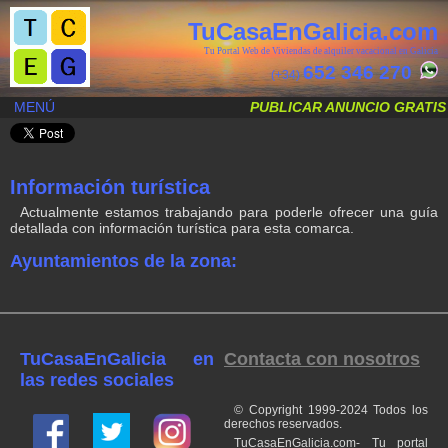
TuCasaEnGalicia.com
Tu Portal Web de Viviendas de alquiler vacacional en Galicia
652 346 270
(+34)
MENÚ
PUBLICAR ANUNCIO GRATIS
Información turística
Actualmente estamos trabajando para poderle ofrecer una guía
detallada con información turística para esta comarca.
Ayuntamientos de la zona:
TuCasaEnGalicia en
Contacta con nosotros
las redes sociales
© Copyright 1999-2024 Todos los
derechos reservados.
TuCasaEnGalicia.com- Tu portal