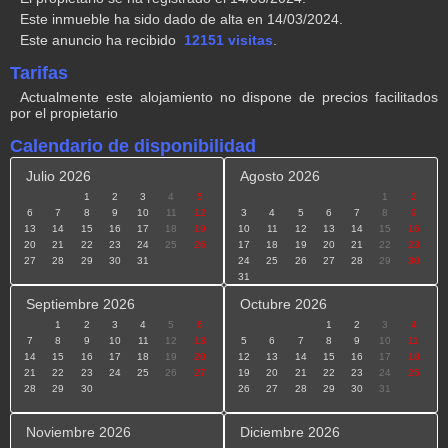
El propietario se ha registrado el 14/03/2024.
Este inmueble ha sido dado de alta en 14/03/2024.
Este anuncio ha recibido
12151 visitas
.
Tarifas
Actualmente este alojamiento no dispone de precios facilitados
por el propietario
Calendario de disponibilidad
Julio 2026
Agosto 2026
1
2
3
4
5
1
2
6
7
8
9
10
11
12
3
4
5
6
7
8
9
13
14
15
16
17
18
19
10
11
12
13
14
15
16
20
21
22
23
24
25
26
17
18
19
20
21
22
23
27
28
29
30
31
24
25
26
27
28
29
30
31
Septiembre 2026
Octubre 2026
1
2
3
4
5
6
1
2
3
4
7
8
9
10
11
12
13
5
6
7
8
9
10
11
14
15
16
17
18
19
20
12
13
14
15
16
17
18
21
22
23
24
25
26
27
19
20
21
22
23
24
25
28
29
30
26
27
28
29
30
31
Noviembre 2026
Diciembre 2026