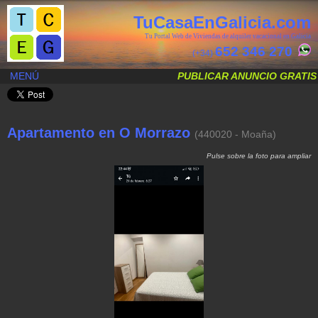
TuCasaEnGalicia.com
Tu Portal Web de Viviendas de alquiler vacacional en Galicia
652 346 270
(+34)
MENÚ
PUBLICAR ANUNCIO GRATIS
Apartamento en O Morrazo
(440020 - Moaña)
.
Pulse sobre la foto para ampliar