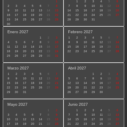
1
1
2
3
4
5
6
2
3
4
5
6
7
8
7
8
9
10
11
12
13
9
10
11
12
13
14
15
14
15
16
17
18
19
20
16
17
18
19
20
21
22
21
22
23
24
25
26
27
23
24
25
26
27
28
29
28
29
30
31
30
Enero 2027
Febrero 2027
1
2
3
1
2
3
4
5
6
7
4
5
6
7
8
9
10
8
9
10
11
12
13
14
11
12
13
14
15
16
17
15
16
17
18
19
20
21
18
19
20
21
22
23
24
22
23
24
25
26
27
28
25
26
27
28
29
30
31
Marzo 2027
Abril 2027
1
2
3
4
5
6
7
1
2
3
4
8
9
10
11
12
13
14
5
6
7
8
9
10
11
15
16
17
18
19
20
21
12
13
14
15
16
17
18
22
23
24
25
26
27
28
19
20
21
22
23
24
25
29
30
31
26
27
28
29
30
Mayo 2027
Junio 2027
1
2
1
2
3
4
5
6
3
4
5
6
7
8
9
7
8
9
10
11
12
13
10
11
12
13
14
15
16
14
15
16
17
18
19
20
17
18
19
20
21
22
23
21
22
23
24
25
26
27