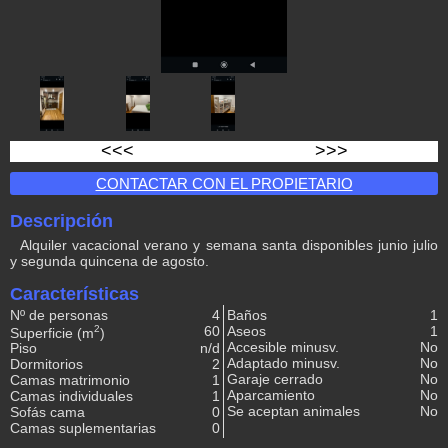
<<<
>>>
CONTACTAR CON EL PROPIETARIO
Descripción
Alquiler vacacional verano y semana santa disponibles junio julio
y segunda quincena de agosto.
Características
Nº de personas
4
Baños
1
2
60
Aseos
1
Superficie (m
)
Accesible minusv.
No
Piso
n/d
Adaptado minusv.
No
Dormitorios
2
Garaje cerrado
No
Camas matrimonio
1
Aparcamiento
No
Camas individuales
1
Se aceptan animales
No
Sofás cama
0
Camas suplementarias
0