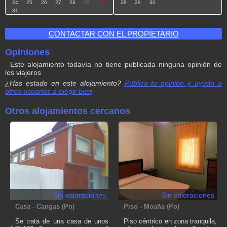
24
25
26
27
28
29
30
28
29
30
31
CONTACTAR CON EL PROPIETARIO
Opiniones
Este alojamiento todavía no tiene publicada ninguna opinión de
los viajeros
¿Has estado en este alojamiento?
Publica tu opinión y ayuda a
otros usuarios a elegir bien
Tu valoración global
Otros alojamientos cercanos
Tu valoración en detalle:
Equipamiento y decoración
Limpieza del alojamiento
Ubicación y alrededores
Sin valoraciones
Sin valoraciones
Trato recibido por anfitrión
Casa - Cangas (Po)
Piso - Moaña (Po)
Se trata de una casa de unos
Piso céntrico en zona tranquila,