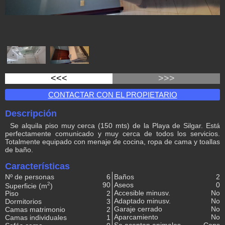
<<<
>>>
CONTACTAR CON EL PROPIETARIO
Descripción
Se alquila piso muy cerca (150 mts) de la Playa de Silgar. Está
perfectamente comunicado y muy cerca de todos los servicios.
Totalmente equipado con menaje de cocina, ropa de cama y toallas
de baño.
Características
Nº de personas
6
Baños
2
2
90
Aseos
0
Superficie (m
)
Accesible minusv.
No
Piso
2
Adaptado minusv.
No
Dormitorios
3
Garaje cerrado
No
Camas matrimonio
2
Aparcamiento
No
Camas individuales
1
Se aceptan animales
Cons