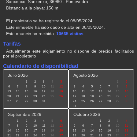
Sanxenxo, Sanxenxo, 36960 - Pontevedra
Distancia a la playa: 150 m
El propietario se ha registrado el 08/05/2024.
Este inmueble ha sido dado de alta en 08/05/2024.
Este anuncio ha recibido
10665 visitas
.
Tarifas
Actualmente este alojamiento no dispone de precios facilitados
por el propietario
Calendario de disponibilidad
Julio 2026
Agosto 2026
1
2
3
4
5
1
2
6
7
8
9
10
11
12
3
4
5
6
7
8
9
13
14
15
16
17
18
19
10
11
12
13
14
15
16
20
21
22
23
24
25
26
17
18
19
20
21
22
23
27
28
29
30
31
24
25
26
27
28
29
30
31
Septiembre 2026
Octubre 2026
1
2
3
4
5
6
1
2
3
4
7
8
9
10
11
12
13
5
6
7
8
9
10
11
14
15
16
17
18
19
20
12
13
14
15
16
17
18
21
22
23
24
25
26
27
19
20
21
22
23
24
25