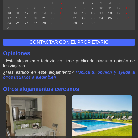
1
2
1
2
3
4
5
6
3
4
5
6
7
8
9
7
8
9
10
11
12
13
10
11
12
13
14
15
16
14
15
16
17
18
19
20
17
18
19
20
21
22
23
21
22
23
24
25
26
27
24
25
26
27
28
29
30
28
29
30
31
CONTACTAR CON EL PROPIETARIO
Opiniones
Este alojamiento todavía no tiene publicada ninguna opinión de
los viajeros
¿Has estado en este alojamiento?
Publica tu opinión y ayuda a
otros usuarios a elegir bien
Tu valoración global
Otros alojamientos cercanos
Tu valoración en detalle:
Equipamiento y decoración
Limpieza del alojamiento
Ubicación y alrededores