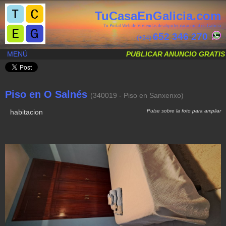
TuCasaEnGalicia.com
Tu Portal Web de Viviendas de alquiler vacacional en Galicia
652 346 270
(+34)
MENÚ
PUBLICAR ANUNCIO GRATIS
Piso en O Salnés
(340019 - Piso en Sanxenxo)
baño
Pulse sobre la foto para ampliar