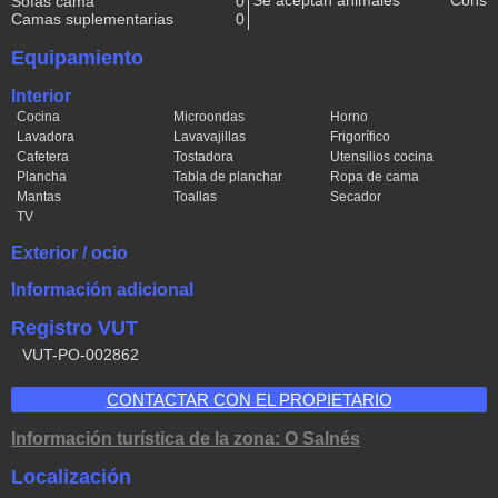
Sofás cama
0
Camas suplementarias
0
Equipamiento
Interior
Cocina
Microondas
Horno
Lavadora
Lavavajillas
Frigorífico
Cafetera
Tostadora
Utensilios cocina
Plancha
Tabla de planchar
Ropa de cama
Mantas
Toallas
Secador
TV
Exterior / ocio
Información adicional
Registro VUT
VUT-PO-002862
CONTACTAR CON EL PROPIETARIO
Información turística de la zona: O Salnés
Localización