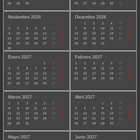
28
29
30
26
27
28
29
30
31
Noviembre 2026
Diciembre 2026
1
1
2
3
4
5
6
2
3
4
5
6
7
8
7
8
9
10
11
12
13
9
10
11
12
13
14
15
14
15
16
17
18
19
20
16
17
18
19
20
21
22
21
22
23
24
25
26
27
23
24
25
26
27
28
29
28
29
30
31
30
Enero 2027
Febrero 2027
1
2
3
1
2
3
4
5
6
7
4
5
6
7
8
9
10
8
9
10
11
12
13
14
11
12
13
14
15
16
17
15
16
17
18
19
20
21
18
19
20
21
22
23
24
22
23
24
25
26
27
28
25
26
27
28
29
30
31
Marzo 2027
Abril 2027
1
2
3
4
5
6
7
1
2
3
4
8
9
10
11
12
13
14
5
6
7
8
9
10
11
15
16
17
18
19
20
21
12
13
14
15
16
17
18
22
23
24
25
26
27
28
19
20
21
22
23
24
25
29
30
31
26
27
28
29
30
Mayo 2027
Junio 2027