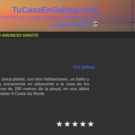
TuCasaEnGalicia.com
Portal Web de Viviendas de alquiler vacacional en Galicia
652 346 270
(+34)
 ANUNCIO GRATIS
<<< Volver.
a única planta, con dos habitaciones, un baño y
 y únicamente es adyacente a la casa de los
menos de 200 metros de la playa) en una aldea
sitar A Costa da Morte.