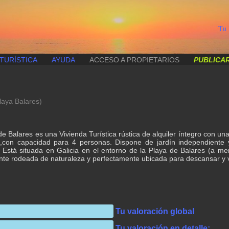
Tu 
TURÍSTICA
AYUDA
ACCESO A PROPIETARIOS
PUBLICAR
laya Balares)
e Balares es una Vivienda Turística rústica de alquiler íntegro con un
a,con capacidad para 4 personas. Dispone de jardín independiente
s. Está situada en Galicia en el entorno de la Playa de Balares (a 
e rodeada de naturaleza y perfectamente ubicada para descansar y vi
Tu valoración global
Tu valoración en detalle: