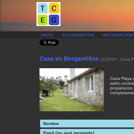
Publicar
INICIO
ALOJAMIENTOS
INFORMACIÓN 
anuncio
gratis
Casa en Bergantiños
(110019 - Casa P
Casa Playa d
salón-cocin
propietario
completament