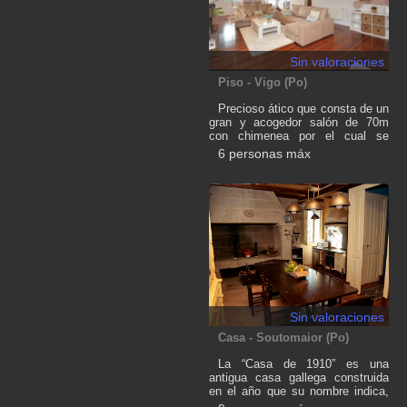
Sin valoraciones
Piso - Vigo (Po)
Precioso ático que consta de un
gran y acogedor salón de 70m
con chimenea por el cual se
accede a una terraza amueblada
6 personas máx
y muy soleada para disfrutar de
buenos momentos de relax. La
cocina está totalmente equipada,
combi, lavadora, secadora,
lavavajillas, microondas, cafetera
Nespresso... Consta de tres
grandes dormitorios con tres
enormes baños en suite, cada
uno con su dormitorio. Todos los
baños con luz natural, uno con
bañera de hidromasaje y los otros
con cabina de hidromasaje.
Sin valoraciones
Vivienda situada en una única
Casa - Soutomaior (Po)
planta,adquiriendo una gran
tranquilidad, intimidad y
La “Casa de 1910” es una
seguridad.
antigua casa gallega construida
en el año que su nombre indica,
está situada en el municipio de