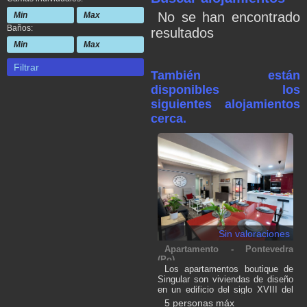
No se han encontrado
Baños:
resultados
Filtrar
También están
disponibles los
siguientes alojamientos
cerca.
Sin valoraciones
Apartamento - Pontevedra
(Po)
Los apartamentos boutique de
Singular son viviendas de diseño
en un edificio del siglo XVIII del
casco histórico de Pontevedra
5 personas máx