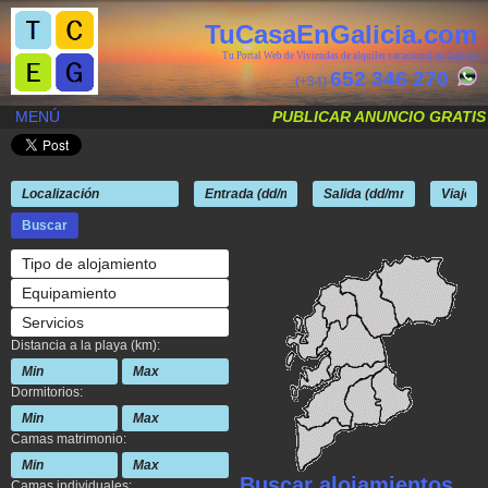
TuCasaEnGalicia.com
Tu Portal Web de Viviendas de alquiler vacacional en Galicia
652 346 270
(+34)
MENÚ
PUBLICAR ANUNCIO GRATIS
Tipo de alojamiento
Equipamiento
Servicios
Distancia a la playa (km):
Dormitorios:
Camas matrimonio:
Buscar alojamientos
Camas individuales: