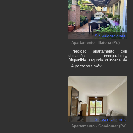
terraza y churrasquera y
aparcamiento. Entorno tranquilo y
bien comunicado con Combarro,
Sanxenxo, Pontevedra, O Grove,
Vigo,... ¡Descubre las Rías
Baixas con comodidad,
naturaleza y cultura¡ ¡Reserva ya
y vive Galicia a tu ritmo¡
Sin valoraciones
Apartamento - Baiona (Po)
Precioso apartamento con
ubicación inmejorable¡¡¡
Disponible segunda quincena de
Agosto y Septiembre 2024¡¡¡
4 personas máx
Sin valoraciones
Apartamento - Gondomar (Po)