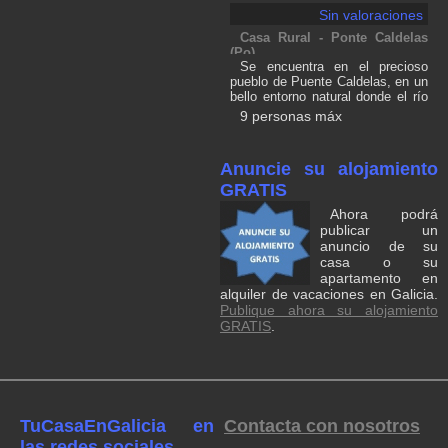
placa ducha. Juegos de camas y
Sin valoraciones
toallas
Casa Rural - Ponte Caldelas
(Po)
Se encuentra en el precioso
pueblo de Puente Caldelas, en un
bello entorno natural donde el río
Verdugo es el protagonista y
9 personas máx
donde se encuentra la playa de A
Calzada, la primera playa fluvial
con bandera azul. Los
Anuncie su alojamiento
alrededores ofrecen numerosas
alternativas para los amantes de
GRATIS
la naturaleza y de los deportes al
Ahora podrá
aire libre como: bicicleta de
publicar un
montaña, escalada, golf,
anuncio de su
montañismo, paintball, puénting,
senderismo, buceo,
casa o su
barranquismo, piragüismo, rutas a
apartamento en
caballo o rutas en barco.Rías
alquiler de vacaciones en Galicia.
Baixas, Isla Cíes o el norte de
Publique ahora su alojamiento
Portugal. A 14 Km. de
GRATIS
.
Pontevedra, a 24 Km. de Vigo y a
30 Km. de Sanxenxo.
TuCasaEnGalicia en
Contacta con nosotros
las redes sociales