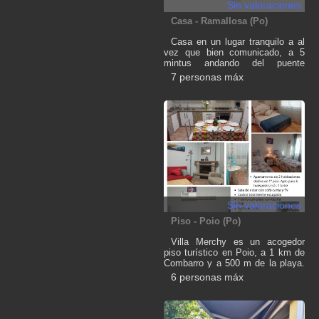
prime,también dispone de una
Sin valoraciones
terracita con césped artificial para
Casa - Ramallosa (Po)
comer al aire libre o descansar
tomando el sol
Casa en un lugar tranquilo a al
vez que bien comunicado, a 5
mintus andando del puente
romano de ramallosa, cerca de
7 personas máx
Playa América, Baiona ideal para
desconectar.
Sin valoraciones
Piso - Poio (Po)
Villa Merchy es un acogedor
piso turístico en Poio, a 1 km de
Combarro y a 500 m de la playa.
Ideal para familias o amigos, con
6 personas máx
2 habitaciones dobles, sofá cama
(hasta 6 personas) y cuna de
viaje (si se necesita). Cocina
equipada, WIFI, baño completo,