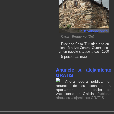
personas. Se trata de una 1ª
planta (sin ascensor)
Sin valoraciones
Casa - Requeixo (Ou)
Preciosa Casa Turística sita en
pleno Macizo Central Ourensano,
en un pueblo situado a casi 1300
metros de altitud y a tan solo 15
5 personas máx
kilómetros de la estación de
Cabeza de Manzaneda. Podreis
realizar diferentes actividades
Anuncie su alojamiento
como senderismo (desde la
propia casa parten varias rutas),
GRATIS
Bicicleta, Observación de Fauna
Ahora podrá publicar un
(Corzos,Aves Rapaces,..),paseos
anuncio de su casa o su
en canoa y visitas a pueblos y
apartamento en alquiler de
zonas turísticas como Ribeira
vacaciones en Galicia.
Sacra, A pobra de Trives,
Publique
Montederramo Castro Caldelas,,
ahora su alojamiento GRATIS
.
Estación de Esquí de
Manzaneda... Precio 60 euros
día, mínimo 2 noches,
descuentos para más de 2 días