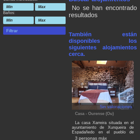
No se han encontrado
Baños:
resultados
Filtrar
También están
disponibles los
siguientes alojamientos
cerca.
Sin valoraciones
Casa - Ourense (Ou)
La casa Xarreira situada en el
ayuntamiento de Xunqueira de
Espadañedo en el pueblo de
Marcelle, es una cálida y
3 personas máx