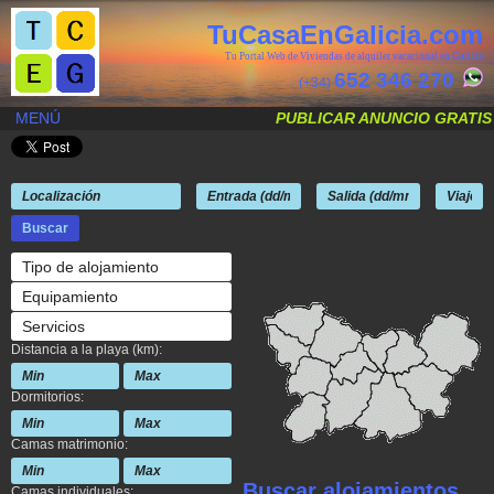
TuCasaEnGalicia.com
Tu Portal Web de Viviendas de alquiler vacacional en Galicia
652 346 270
(+34)
MENÚ
PUBLICAR ANUNCIO GRATIS
Tipo de alojamiento
Equipamiento
Servicios
Distancia a la playa (km):
Dormitorios:
Camas matrimonio:
Buscar alojamientos
Camas individuales: