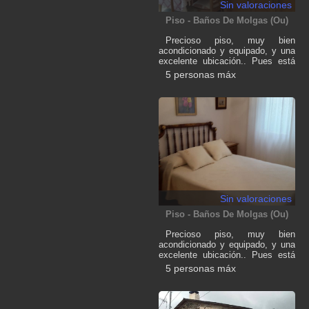
Sin valoraciones
Piso - Baños De Molgas (Ou)
Precioso piso, muy bien
acondicionado y equipado, y una
excelente ubicación.. Pues está
justo enfrenta al Balneario de
5 personas máx
Baños de Molgas. Cuenta con 2
dormitorios dobles y sofá cama
en el salón, por lo que es
adecuado para un máximo de 5
personas. Se trata de una 2ª
planta (sin ascensor)
Sin valoraciones
Piso - Baños De Molgas (Ou)
Precioso piso, muy bien
acondicionado y equipado, y una
excelente ubicación.. Pues está
justo enfrenta al Balneario de
5 personas máx
Baños de Molgas. Cuenta con 2
dormitorios dobles y sofá cama
en el salón, por lo que es
adecuado para un máximo de 5