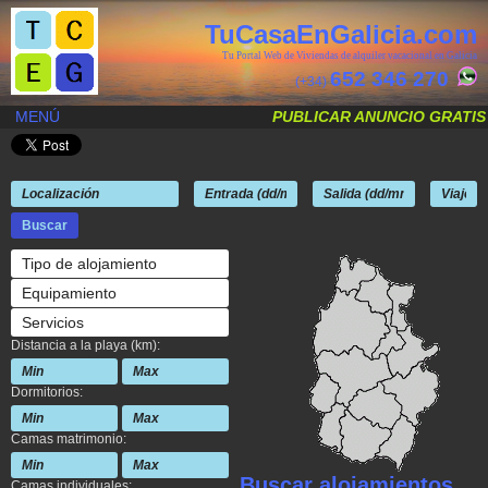
TuCasaEnGalicia.com
Tu Portal Web de Viviendas de alquiler vacacional en Galicia
652 346 270
(+34)
MENÚ
PUBLICAR ANUNCIO GRATIS
Tipo de alojamiento
Equipamiento
Servicios
Distancia a la playa (km):
Dormitorios:
Camas matrimonio:
Buscar alojamientos
Camas individuales: