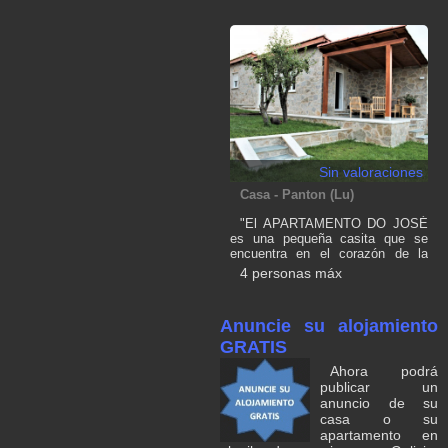
jardín trasero
Sin valoraciones
Casa - Panton (Lu)
"El APARTAMENTO DO JOSÉ
es una pequeña casita que se
encuentra en el corazón de la
RIBEIRA SACRA. Se ubica en
4 personas máx
Panton. La casa cuenta con una
habitación, un baño con ducha,
salón cocina y un porche donde
Anuncie su alojamiento
podrás disfrutar de preciosos
amaneceres. Es perfecta para
GRATIS
parejas o pequeñas familias. La
Ahora podrá
casa dispone de un sofá cama y
publicar un
también cama supletoria que
anuncio de su
tendrá un pequeño coste
adicional. La cocina dispone
casa o su
todos los utensilios esenciales
apartamento en