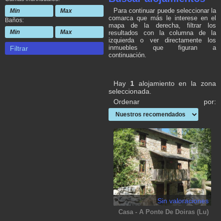
Para continuar puede seleccionar la
comarca que más le interese en el
Baños:
mapa de la derecha, filtrar los
resultados con la columna de la
izquierda o ver directamente los
inmuebles que figuran a
Filtrar
continuación.
Hay
1
alojamiento en la zona
seleccionada.
Ordenar por:
Sin valoraciones
Casa - A Ponte De Doiras (Lu)