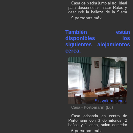
Casa de piedra junto al río. Ideal
para desconectar, hacer Rutas y
descubrir la belleza de la Sierra
de Ancares.
9 personas máx
También están
disponibles los
siguientes alojamientos
cerca.
Sin valoraciones
Casa - Portomarin (Lu)
Casa adosada en centro de
Portomarin con 3 dormitorios, 2
baños y 1 aseo, salon comedor
,Cocina, garaje para 2 vehículos y
6 personas máx