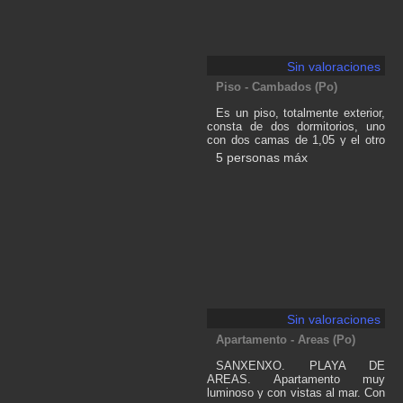
Sin valoraciones
Piso - Cambados (Po)
Es un piso, totalmente exterior,
consta de dos dormitorios, uno
con dos camas de 1,05 y el otro
cama de matrimonio, un baño,
5 personas máx
salon con sofá cama, la cocina
está equipada totalmente, zona
de lavandería, tiene plaza de
garaje. Es una zona tranquila, en
frente tiene supermercado
Erosky, Farmacia, Gasolinera .
Esta caminando a 5 minutos de la
zona monumental, PLAZA DE
FEFIÑANES. Cambados es un
pueblo marinero.
Sin valoraciones
Apartamento - Areas (Po)
SANXENXO. PLAYA DE
AREAS. Apartamento muy
luminoso y con vistas al mar. Con