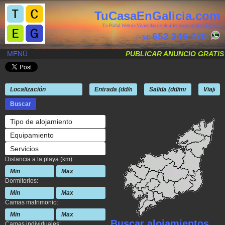
TuCasaEnGalicia.com
Tu Portal Web de Viviendas de alquiler vacacional en Galicia
652 346 270
(+34)
MENÚ
PUBLICAR ANUNCIO GRATIS
Tipo de alojamiento
Equipamiento
Servicios
Distancia a la playa (km):
Dormitorios:
Camas matrimonio:
Buscar alojamientos
Camas individuales: