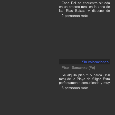
septiembre: - Agosto: euros el
Casa Roi se encuentra situada
mes; 1.
en un entorno rural en la zona de
las Rías Baixas y dispone de
excelentes comunicaciones para
2 personas máx
poder conocer diferentes puntos
de la geografía gallega. Tiene
capacidad para 2 personas,
cuenta con cocina totalmente
equipada, sala de estar con
estufa de pellets, baño y un
dormitorio con cama de
matrimonio. En el exterior, tiene
zona ajardinada totalmente
cerrada, porche exterior con
barbacoa, tumbonas y
aparcamiento propio dentro de la
Sin valoraciones
propiedad.
Piso - Sanxenxo (Po)
Se alquila piso muy cerca (150
mts) de la Playa de Silgar. Está
perfectamente comunicado y muy
cerca de todos los servicios.
6 personas máx
Totalmente equipado con menaje
de cocina, ropa de cama y toallas
de baño.