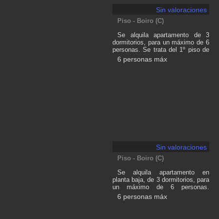
Sin valoraciones
Piso - Boiro (C)
Se alquila apartamento de 3
dormitorios, para un máximo de 6
personas. Se trata del 1º piso de
una casa, sin ascensor, y hay
6 personas máx
otra vivienda independiente en la
planta baja. Cuenta con sillas de
playa y sombrilla-parasol.
Ubicado en la población de boiro,
a pie de la playa ribeira grande,
en cabo de cruz. Con múltiples
servicios cerca, como
supermercados, bares, etc...
Sin valoraciones
Piso - Boiro (C)
Se alquila apartamento en
planta baja, de 3 dormitorios, para
un máximo de 6 personas.
Cuenta con un patio privado,
6 personas máx
barbacoa, mesa de piedra, sillas
de exterior y sombrilla. Ubicado
en la población de Boiro, a pie de