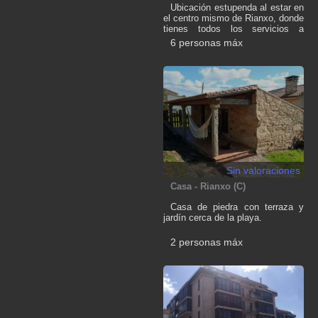
Ubicación estupenda al estar en
el centro mismo de Rianxo, donde
tienes todos los servicios a
mano, bares, ocio, alameda
6 personas máx
donde en el verano hacen
muchas actividades, el puerto y
un estupendo paseo marítimo que
te lleva a la playa. Buenas
comunicaciones por autovía con
las Rías Baixas. Casa distribuida
en 3 plantas. Zona de día en
planta baja y habitaciones arriba.
3 baños. 3 habitaciones de
matrimonio y 2 individuales.
Terraza abierta con vistas a la
plaza.Internet
Sin valoraciones
Casa - Rianxo (C)
Casa de piedra con terraza y
jardín cerca de la playa.
2 personas máx