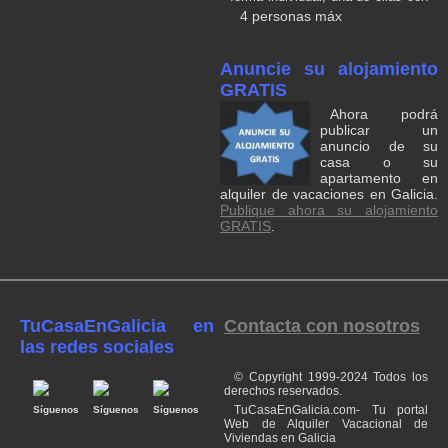
cama de matrimonio y otra con
4 personas máx
dos camas dobles, las dos
disponen de armario, TV,
calefacción, baño privado con
Anuncie su alojamiento
secador de pelo y artículos de
aseo. La casa también ofrece una
GRATIS
cocina completa en el interior,
Ahora podrá
salón con TV, mesa de comedor
publicar un
y conexión wifi. En el exterior
anuncio de su
tenemos un hermoso jardín donde
se ubica una fantástica piscina de
casa o su
agua salina, zona de solarium con
apartamento en
unas hermosas vistas a la
alquiler de vacaciones en Galicia.
montaña y a los viñedos,
Publique ahora su alojamiento
aparcamiento privado, cocina
GRATIS
.
exterior con lavadora, una
pequeña barbacoa.
TuCasaEnGalicia en
Contacta con nosotros
las redes sociales
© Copyright 1999-2024 Todos los
derechos reservados.
TuCasaEnGalicia.com- Tu portal
Síguenos
Síguenos
Síguenos
Web de Alquiler Vacacional de
Viviendas en Galicia