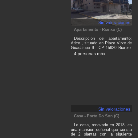
Sin valoraciones
Apartamento - Rianxo (C)
Descripción del apartamento:
Atico , situado en Plaza Virxe de
Guadalupe 9 - CP 15920 Rianxo.
Nº Licencia Turistica VUT-CO-
4 personas máx
001960 El apartamento esta
situado en las Rías Baíxas con
vistas a la ría de Aurosa. Consta
de 1 amplio dormitorio con
armario empotrado de 3 cuerpos
totalmente vestido y salida
directa a una amplia terraza
equipada con una mesa y 4 sillas
donde poder ver las maravillosas
vistas de la ría. Existe wifi
gratuito para los clientes . Cuenta
con salon-comedor con cocina
Sin valoraciones
americana está totalmente
Casa - Porto Do Son (C)
equipado y cuenta con un amplio
divan de 3 plazas que se
La casa, renovada en 2018, es
convierte cama doble
una mansión señorial que consta
de 2 plantas con la siguiente