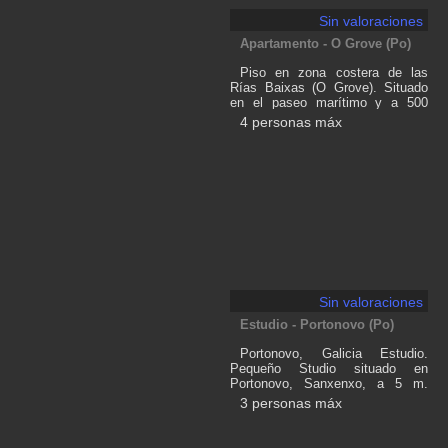
Sin valoraciones
Apartamento - O Grove (Po)
Piso en zona costera de las
Rías Baixas (O Grove). Situado
en el paseo marítimo y a 500
metros de la Playa de Rons.
4 personas máx
Cerca del puerto en donde podrás
disfrutar de paseos en barco. En
la zona tienes los Spa más
importantes de Galicia, y visitas a
Viñedos. El piso tiene una
habitación con cama de
matrimonio, y en el salón un sofá
cama doble. (4 personas). Hay
TV en el salón y en la habitación.
Internet (wifi) Cocina de inducción
(horno, microndas). Tendedero
con lavadora.
Sin valoraciones
Estudio - Portonovo (Po)
Portonovo, Galicia Estudio.
Pequeño Studio situado en
Portonovo, Sanxenxo, a 5 m.
andando de la playa de Baltar y
3 personas máx
10 m de la playa de Canelas.
Dispone Cocina - Habitación con
cama de matrimonio y un baño.