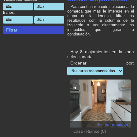
Para continuar puede seleccionar la
comarca que más le interese en el
Baños:
mapa de la derecha, filtrar los
resultados con la columna de la
izquierda o ver directamente los
inmuebles que figuran a
Filtrar
continuación.
Hay
8
alojamientos en la zona
seleccionada.
Ordenar por:
Sin valoraciones
Casa - Rianxo (C)